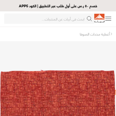
خصم ٥٠ ر.س على أول طلب عبر التطبيق | الكود APP5
أغطية مخدات الصوفا