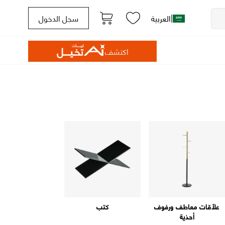
|
العربية
سجل الدخول
اكتشف
علّاقات معاطف ورفوف
كتب
أحذية