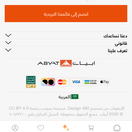
انضم إلى قائمتنا البريدية
دعنا نساعدك
قانوني
تعرف علينا
|
العربية
الأيقونات من تصميم
480 Design
، مرخصة بموجب رخصة
CC BY 4.0
.
© 2026 أبيات. جميع الحقوق محفوظة.
السجل التجاري رقم ٧٠١٧٩٢٢١٠٠