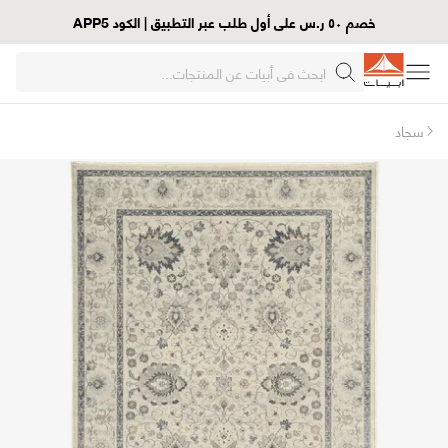
خصم ٥٠ ر.س على أول طلب عبر التطبيق | الكود APP5
سجاد