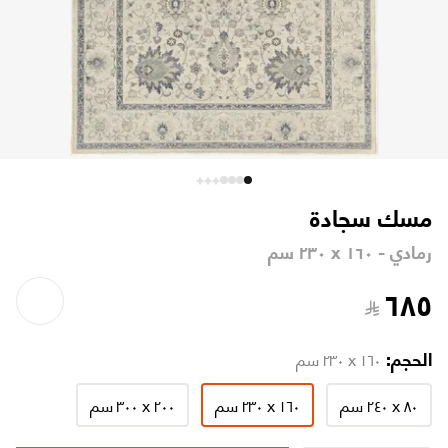
مسك سجادة
رمادي - ١٦٠ x ٢٣٠ سم
٦٨٥
الحجم:
١٦٠ x ٢٣٠ سم
٨٠ x ٢٤٠ سم
١٦٠ x ٢٣٠ سم
٢٠٠ x ٣٠٠ سم