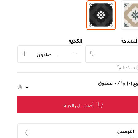
المساحة
الكمية
٢
صندوق
م
٢
ق
= ١٫٠٨
م
٠
٢
 (٠)
م
/ ٠ صندوق
أضف إلى العربة
التوصيل: