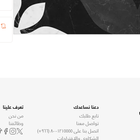
دعنا نساعدك
تعرف علينا
تابع طلبك
من نحن
تواصل معنا
وظائفنا
اتصل بنا على ٨٠٠١٢١٥٥٥٥ (٩٦٦+)
الشكاوى والاقتراحات