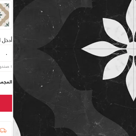
أدخل 
١
صندو
المجموع