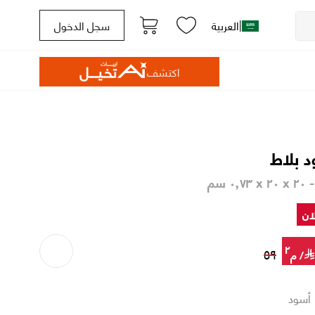
|
العربية
سجل الدخول
اكتشف
د بلاط
٠٫ سم
ان
٢
٥٩
/
م
أسود