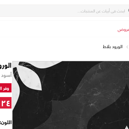
روض
الورود بلاط
الورو
أسود - ٢٠ x ٢٠ x ٧٣
وفر ال
٢٤
اللون: