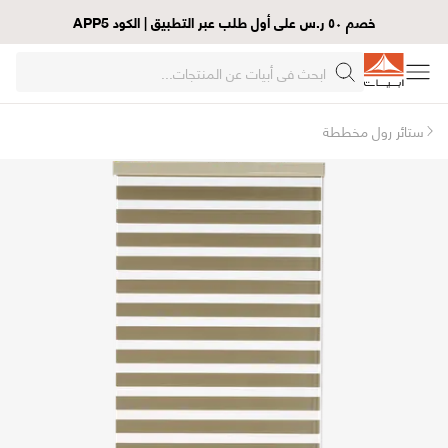
خصم ٥٠ ر.س على أول طلب عبر التطبيق | الكود APP5
ستائر رول مخططة