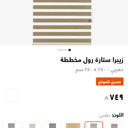
زيبرا ستارة رول مخططة
ذهبيي - ٢٥٠ x ٢٥٠ سم
حصري للموقع
٧٤٩
اللون:
ذهبيي