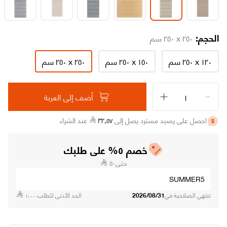
الحجم:
٢٥٠ x ٢٥٠ سم
١٢٠ x ٢٥٠ سم
١٥٠ x ٢٥٠ سم
٢٥٠ x ٢٥٠ سم
تابع طلبك
أضف إلى العربة
تواصل معنا
الاسترجاع والاستبدال
اتصل بنا على ٨٠٠١٢١٥٥٥٥ (٩٦٦+)
الشروط والأحكام
من نحن
احصل على رصيد مسترد يصل إلى
٥٧
٫
٣٢
عند الشراء
الشكاوى والاقتراحات
سياسة الخصوصية
وظائفنا
متاجرنا
سياسة التوصيل
خصم ٥% على طلبك
شهادة تسجيل في ضريبة القيمة المضافة
بيانات السجل التجاري
حتى
٥٠
SUMMER5
تنتهي الصلاحية في
2026/08/31
الحد الأدنى للطلب
١،٠٠٠