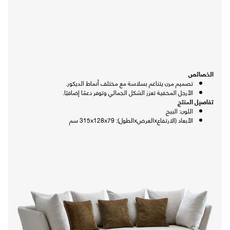
الخصائص
تصميم مرن يتناغم بسلاسة مع مختلف أنماط الديكور.
الأرجل المخفية تعزز الشكل الجمالي وتوفر دعمًا إضافيًا.
تفاصيل المنتج
اللون: البيج
الأبعاد (الارتفاعxالعرضxالطول): 315x128x79 سم
تابع طلبك
تواصل معنا
الاسترجاع والاستبدال
اتصل بنا على ٨٠٠١٢١٥٥٥٥ (٩٦٦+)
الشروط والأحكام
من نحن
الشكاوى والاقتراحات
سياسة الخصوصية
وظائفنا