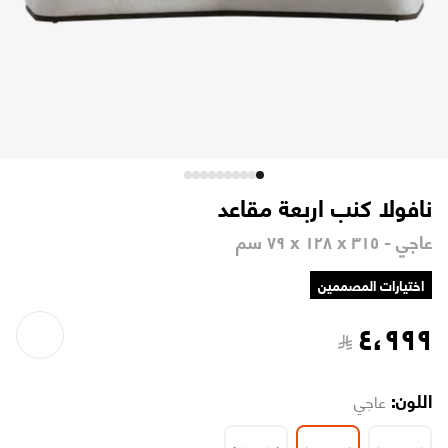
نافولا كنب اربعة مقاعد
عاجي - ٣١٥ x ١٢٨ x ٧٩ سم
اختيارات المصممين
٤،٩٩٩
اللون:
عاجي