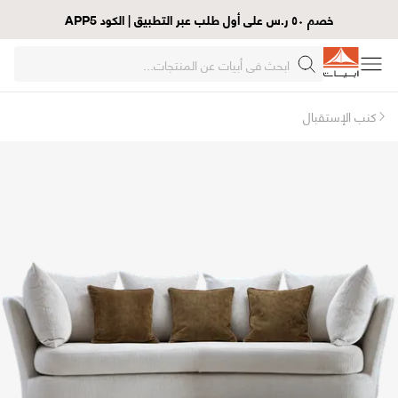
خصم ٥٠ ر.س على أول طلب عبر التطبيق | الكود APP5
كنب الإستقبال