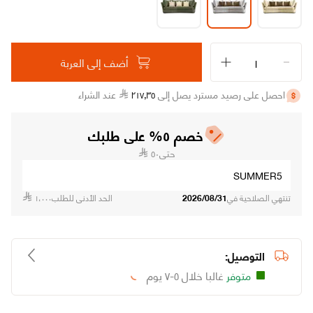
أضف إلى العربة
احصل على رصيد مسترد يصل إلى
٣٥
٫
٢١٧
عند الشراء
خصم ٥% على طلبك
حتى
٥٠
SUMMER5
تنتهي الصلاحية في
2026/08/31
الحد الأدنى للطلب
١،٠٠٠
التوصيل:
متوفر
غالبا خلال ٥-٧ يوم
Loading...