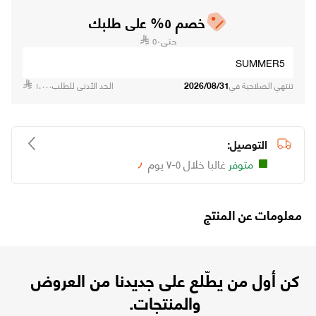
خصم ٥% على طلبك
حتى
٥٠
SUMMER5
تنتهي الصلاحية في
2026/08/31
الحد الأدنى للطلب
١،٠٠٠
التوصيل:
متوفر
غالبا خلال ٥-٧ يوم
Loading...
معلومات عن المنتج
كن أول من يطّلع على جديدنا من العروض
والمنتجات.