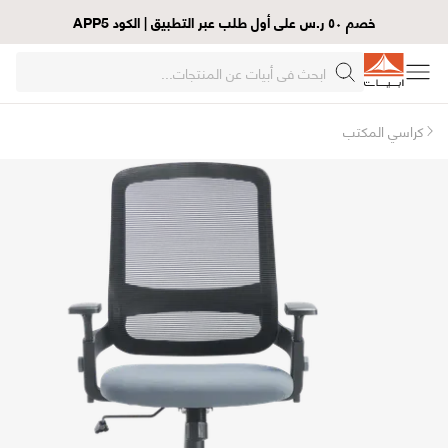
خصم ٥٠ ر.س على أول طلب عبر التطبيق | الكود APP5
كراسي المكتب