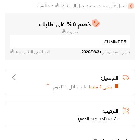
احصل على رصيد مسترد يصل إلى
٦٥
٫
٢٨
عند الشراء
خصم ٥% على طلبك
حتى
٥٠
SUMMER5
تنتهي الصلاحية في
2026/08/31
الحد الأدنى للطلب
١،٠٠٠
تابع طلبك
التوصيل:
تواصل معنا
الاسترجاع والاستبدال
تبقى ٤ فقط
غالبا خلال ٢-٣ يوم
Loading...
اتصل بنا على ٨٠٠١٢١٥٥٥٥ (٩٦٦+)
الشروط والأحكام
من نحن
الشكاوى والاقتراحات
سياسة الخصوصية
وظائفنا
متاجرنا
سياسة التوصيل
التركيب:
شهادة تسجيل في ضريبة القيمة المضافة
٤٠
(اختر عند الدفع)
بيانات السجل التجاري