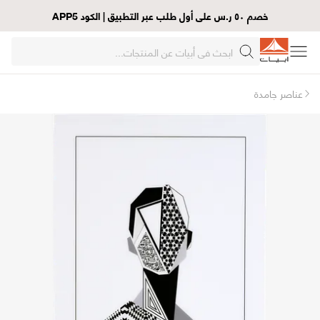
خصم ٥٠ ر.س على أول طلب عبر التطبيق | الكود APP5
عناصر جامدة