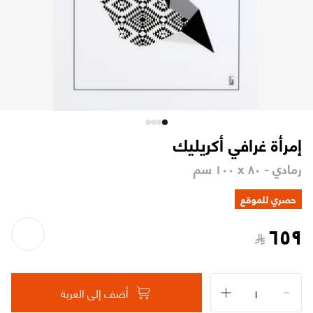
إمرأة غرافي أكريليك
رمادي - ٨٠ x ١٠٠ سم
حصري للموقع
٦٥٩
أضف إلى العربة