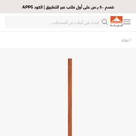
خصم ٥٠ ر.س على أول طلب عبر التطبيق | الكود APP5
نعلة