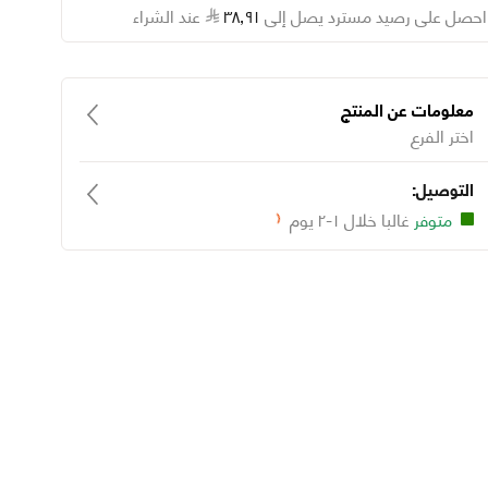
احصل على رصيد مسترد يصل إلى
٩١
٫
٣٨
عند الشراء
معلومات عن المنتج
اختر الفرع
التوصيل:
متوفر
غالبا خلال ١-٢ يوم
Loading...