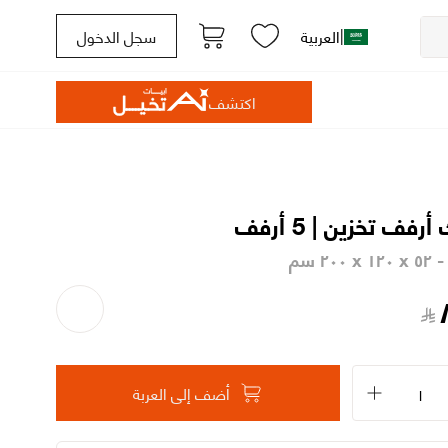
|
العربية
سجل الدخول
اكتشف
فف تخزين | 5 أرفف
٢٠٠ سم
أضف إلى العربة