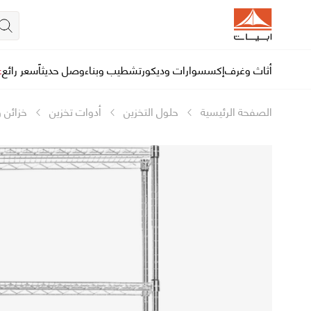
أثاث وغرف
إكسسوارات وديكور
تشطيب وبناء
وصل حديثاً
سعر رائع
ع
الصفحة الرئيسية
حلول التخزين
أدوات تخزين
خزائن 