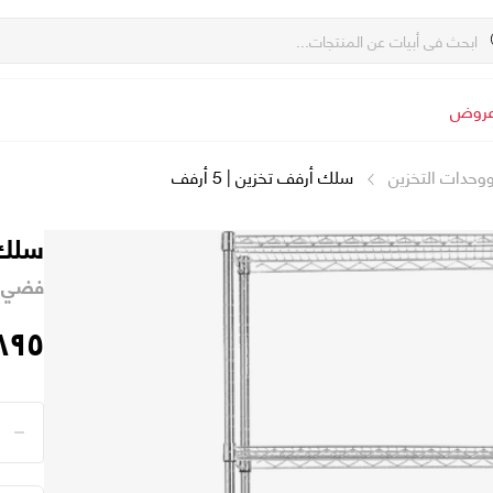
روض
ووحدات التخزين
سلك أرفف تخزين | 5 أرفف
سلك أر
فضي - ٥٢ x ١٢٠ x 
٨٩٥