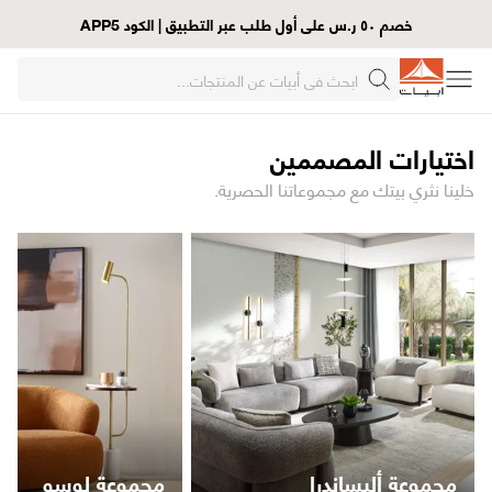
خصم ٥٠ ر.س على أول طلب عبر التطبيق | الكود APP5
اختيارات المصممين
خلينا نثري بيتك مع مجموعاتنا الحصرية.
مجموعة أليساندرا
مجموعة لوسو