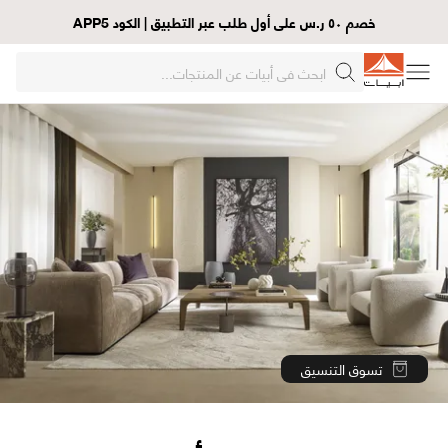
خصم ٥٠ ر.س على أول طلب عبر التطبيق | الكود APP5
تسوق التنسيق