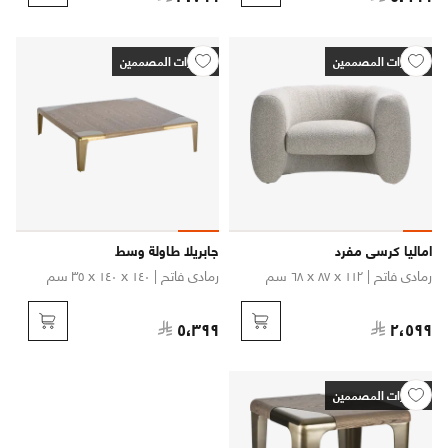
اختيارات المصممين
اختيارات المصممين
اماليا كرسي مفرد
جابريلا طاولة وسط
رمادي فاتح
| ١١٢ x ٨٧ x ٦٨ سم
رمادي فاتح
| ١٤٠ x ١٤٠ x ٣٥ سم
٥،٣٩٩
٢،٥٩٩
اختيارات المصممين