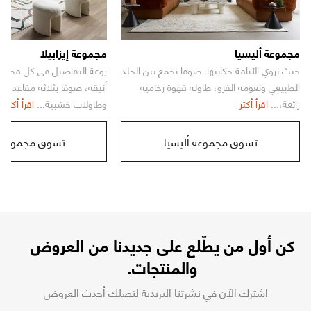
مجموعة أليسيا
مجموعة إيزابيلا
حيث تروي الأناقة حكايتها. صوفا تجمع بين الجلد
روعة التفاصيل في كل قطعة.
الطبيعي ونعومة الفرو، طاولة قهوة رخامية
أنيقة، صوفا بثلاثة مقاعد للع
رائعة،...
اقرأ أكثر
وطاولات خشبية...
اقرأ أكثر
تسوق مجموعة أليسيا
تسوق مجموعة إي
كن أول من يطّلع على جديدنا من العروض
والمنتجات.
اشترك الآن في نشرتنا البريدية لتصلك أحدث العروض