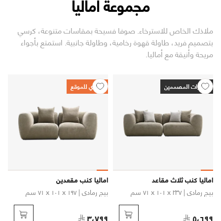
مجموعة أماليا
ملاذك الخاص للاسترخاء. صوفا فسيحة بمقاسات متنوعة، كرسي
بتصميم فريد، طاولة قهوة رخامية، وطاولة جانبية. استمتع بأجواء
مريحة وأنيقة مع أماليا.
اختيارات المصممين
حصري للموقع
اماليا كنب ثلاث مقاعد
اماليا كنب مقعدين
بيج رمادي
| ٢٣٧ x ١٠١ x ٧١ سم
بيج رمادي
| ١٩٧ x ١٠١ x ٧١ سم
٣،٧٩٩
٥،٦٩٩