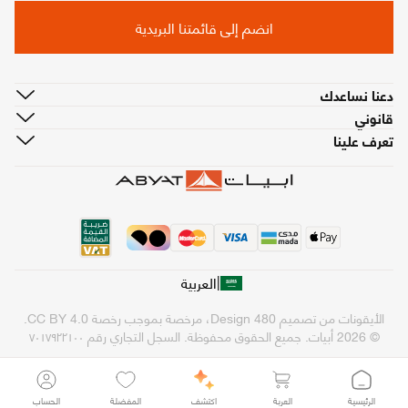
انضم إلى قائمتنا البريدية
دعنا نساعدك
قانوني
تعرف علينا
|
العربية
الأيقونات من تصميم
480 Design
، مرخصة بموجب رخصة
CC BY 4.0
.
© 2026 أبيات. جميع الحقوق محفوظة.
السجل التجاري رقم ٧٠١٧٩٢٢١٠٠
الرئيسية
العربة
اكتشف
المفضلة
الحساب