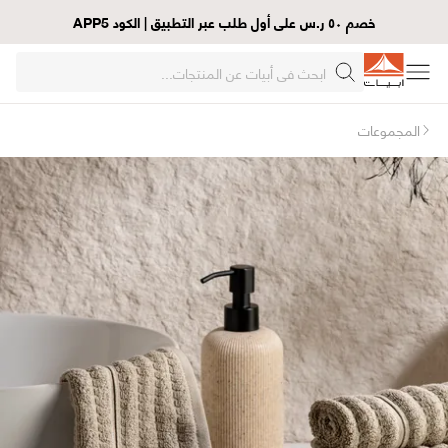
خصم ٥٠ ر.س على أول طلب عبر التطبيق | الكود APP5
المجموعات