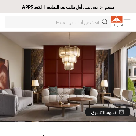
خصم ٥٠ ر.س على أول طلب عبر التطبيق | الكود APP5
تسوق التنسيق