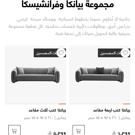
مجموعة بيانكا وفرانشيسكا
جاذبية لا تُقاوم. صوفا بخطوط انسيابية، ووسائد مريحة. كرسي
بذراعين أنيق، وطاولات دائرية بلمسات نحاسية. كل قطعة مصنوعة
بحرفية عالية لتحويل منزلك إلى تحفة فنية.
اختيارات المصممين
اختيارات المصممين
بيانكا كنب اربعة مقاعد
بيانكا كنب ثلاث مقاعد
رمادي
| ٢٦٠ x ٩٥ x ٧٥ سم
رمادي
| ٢١٠ x ٩٥ x ٧٥ سم
٥،٣٩٩
٦،٣٩٩