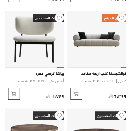
حصري للموقع
اختيارات المصممين
فرانشيسكا كنب اربعة مقاعد
بيانكا كرسي مفرد
عاجي
| ٢٦٠ x ١٠٠ x ٦٩ سم
أبيض نقي
| ٧١ x ٧٦ x ٨٠ سم
١،٧٤٩
٦،٣٩٩
اختيارات المصممين
اختيارات المصممين