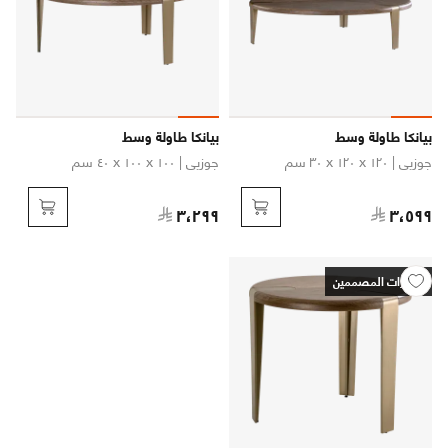
بيانكا طاولة وسط
بيانكا طاولة وسط
جوزيي
| ١٢٠ x ١٢٠ x ٣٠ سم
جوزيي
| ١٠٠ x ١٠٠ x ٤٠ سم
٣،٢٩٩
٣،٥٩٩
اختيارات المصممين