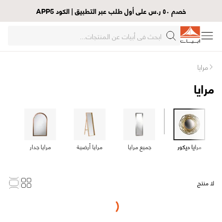
خصم ٥٠ ر.س على أول طلب عبر التطبيق | الكود APP5
مرايا
مرايا
مرايا ديكور
جميع مرايا
مرايا أرضية
مرايا جدار
لا منتج
Loading...