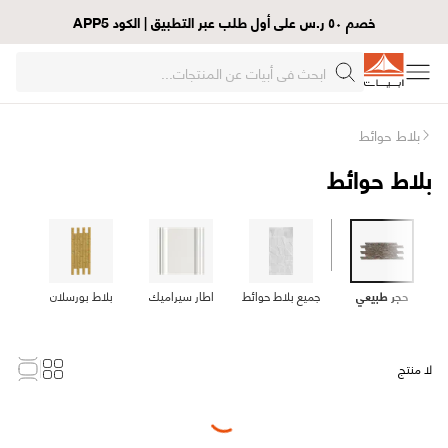
خصم ٥٠ ر.س على أول طلب عبر التطبيق | الكود APP5
بلاط حوائط
بلاط حوائط
حجر طبيعي
جميع بلاط حوائط
اطار سيراميك
بلاط بورسلان
بلا
لا منتج
Loading...