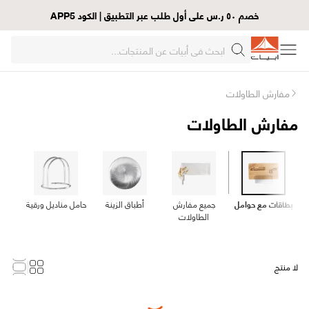
خصم ٥٠ ر.س على أول طلب عبر التطبيق | الكود APP5
مفارش الطاولات
مفارش الطاولات
بطاقات مع حوامل
جميع مفارش
أطباق الزينة
حامل مناديل ورقية
حام
الطاولات
لا منتج
Loading...