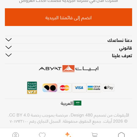
انضم إلى قائمتنا البريدية
دعنا نساعدك
قانوني
تعرف علينا
|
العربية
الأيقونات من تصميم
480 Design
، مرخصة بموجب رخصة
CC BY 4.0
.
© 2026 أبيات. جميع الحقوق محفوظة.
السجل التجاري رقم ٧٠١٧٩٢٢١٠٠