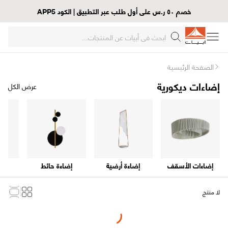
خصم ٥٠ ر.س على أول طلب عبر التطبيق | الكود APP5
الصفحة الرئيسية
إضاءات ديكورية
عرض الكل
إضاءات الأسقف
إضاءة أرضية
إضاءة حائط
إض
لا منتج
Loading...