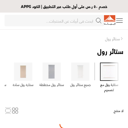
خصم ٥٠ ر.س على أول طلب عبر التطبيق | الكود APP5
ستائر رول
ستائر رول
ستارة رول مع
جميع ستائر رول
ستائر رول مخططة
ستارة رول سادة
ستار
تصميم
لا منتج
Loading...