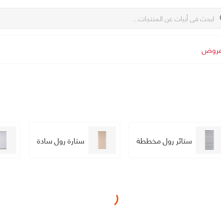
روض
ستائر رول مخططة
ستارة رول سادة
Loading...