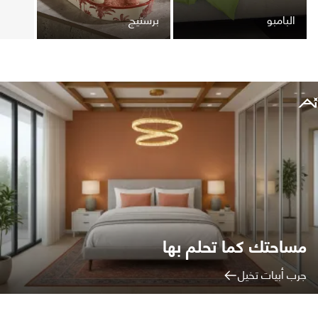
البامبو
برستيج
تابع طلبك
تواصل معنا
الاسترجاع والاستبدال
اتصل بنا على ٨٠٠١٢١٥٥٥٥ (٩٦٦+)
الشروط والأحكام
من نحن
الشكاوى والاقتراحات
سياسة الخصوصية
وظائفنا
متاجرنا
سياسة التوصيل
شهادة تسجيل في ضريبة القيمة المضافة
بيانات السجل التجاري
مساحتك كما تحلم بها
جرب أبيات تخيل