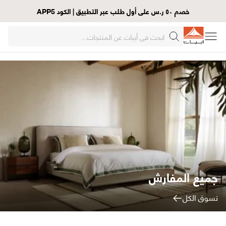
خصم ٥٠ ر.س على أول طلب عبر التطبيق | الكود APP5
جميع المفارش
تسوق الكل