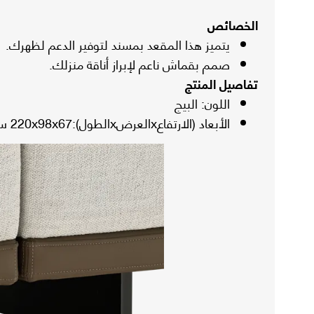
الخصائص
يتميز هذا المقعد بمسند لتوفير الدعم لظهرك.
صمم بقماش ناعم لإبراز أناقة منزلك.
تفاصيل المنتج
اللون: البيج
الأبعاد (الارتفاعxالعرضxالطول):220x98x67 سم