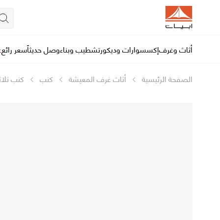
أثاث وغرف
إكسسوارات وديكور
تشطيب وبناء
وصل حديثاً
سعر رائع
ع
الصفحة الرئيسية
أثاث غرف المعيشة
كنب
كنب ثلاث