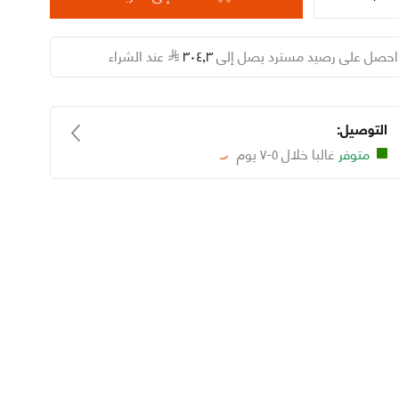
احصل على رصيد مسترد يصل إلى
٣
٫
٣٠٤
عند الشراء
التوصيل:
متوفر
غالبا خلال ٥-٧ يوم
Loading...