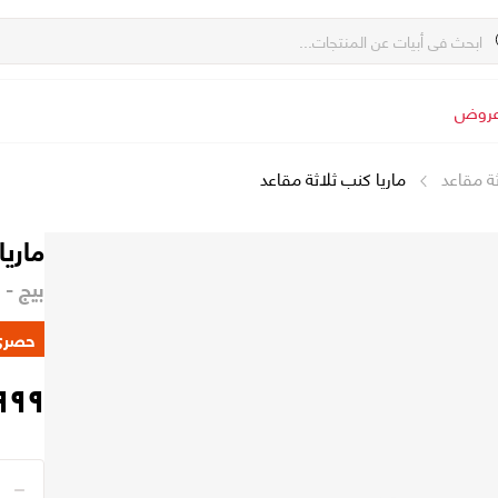
روض
ة مقاعد
ماريا كنب ثلاثة مقاعد
ماريا
بيج - ٢٢٠ x ٩٨ x ٦٧ سم
حصري
٩٩٩