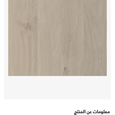
تابع طلبك
تواصل معنا
الاسترجاع والاستبدال
اتصل بنا على ٨٠٠١٢١٥٥٥٥ (٩٦٦+)
الشروط والأحكام
من نحن
الشكاوى والاقتراحات
سياسة الخصوصية
وظائفنا
متاجرنا
سياسة التوصيل
شهادة تسجيل في ضريبة القيمة المضافة
بيانات السجل التجاري
معلومات عن المنتج