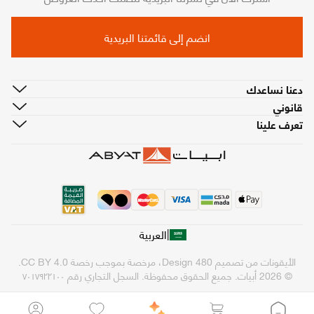
انضم إلى قائمتنا البريدية
دعنا نساعدك
قانوني
تعرف علينا
|
العربية
الأيقونات من تصميم
480 Design
، مرخصة بموجب رخصة
CC BY 4.0
.
© 2026 أبيات. جميع الحقوق محفوظة.
السجل التجاري رقم ٧٠١٧٩٢٢١٠٠