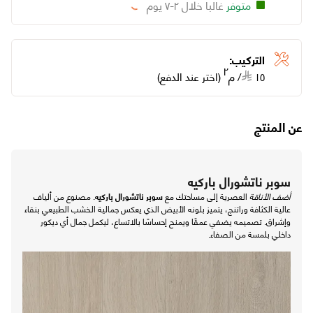
متوفر
غالبا خلال ٢-٧ يوم
Loading...
التركيب:
٢
١٥
/
م
(اختر عند الدفع)
عن المنتج
سوبر ناتشورال باركيه
أضف الأناقة
العصرية إلى مساحتك مع
سوبر ناتشورال باركيه
. مصنوع من ألياف
عالية الكثافة وراتنج، يتميز بلونه الأبيض الذي يعكس جمالية الخشب الطبيعي بنقاء
وإشراق. تصميمه يضفي عمقًا ويمنح إحساسًا بالاتساع، ليكمل جمال أي ديكور
داخلي بلمسة من الصفاء.