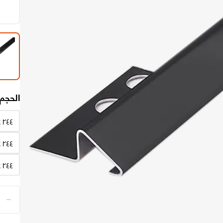
الحجم
٢٤٤ x ١٫٠٨ x ١ سم
٢٤٤ x ٠٫٣ x ١٫٤٥ سم
٢٤٤ x ١ x ١ سم