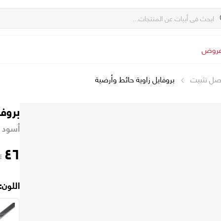
روض
صل تثبيت
بروفايل زاوية حائط وأرضية
بروفا
أسود - ٢٤٤ x ١٫٧ x
٤٦
اللون: