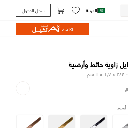
|
العربية
سجل الدخول
اكتشف
يل زاوية حائط وأرضية
 ١ سم
أسود