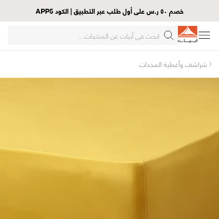
خصم ٥٠ ر.س على أول طلب عبر التطبيق | الكود APP5
شراشف وأغطية المخدات