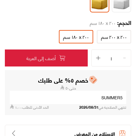
الحجم:
٢٠٠ x ١٨٠ سم
٢٠٠ x ٢٠٠ سم
٢٠٠ x ١٨٠ سم
تابع طلبك
أضف إلى العربة
تواصل معنا
الاسترجاع والاستبدال
اتصل بنا على ٨٠٠١٢١٥٥٥٥ (٩٦٦+)
الشروط والأحكام
من نحن
الشكاوى والاقتراحات
سياسة الخصوصية
وظائفنا
خصم ٥% على طلبك
متاجرنا
سياسة التوصيل
حتى
٥٠
شهادة تسجيل في ضريبة القيمة المضافة
بيانات السجل التجاري
SUMMER5
تنتهي الصلاحية في
2026/08/31
الحد الأدنى للطلب
١،٠٠٠
الاستلام من المعرض