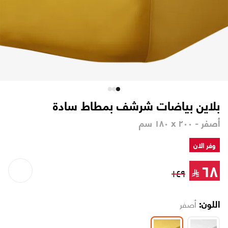
بلاين بياضات شرشف بمطاط سادة
أصفر - ٢٠٠ x ١٨٠ سم
وفر الان
٦٨
١٤٩
مناسب للسرير الكينج
اللون:
أصفر