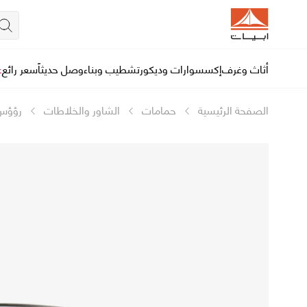
أثاث وغرف
إكسسوارات وديكور
تشطيب وبناء
وصل حديثاً
سعر رائع
ع
الصفحة الرئيسية
حمامات
الشاور والخلاطات
رؤؤس 