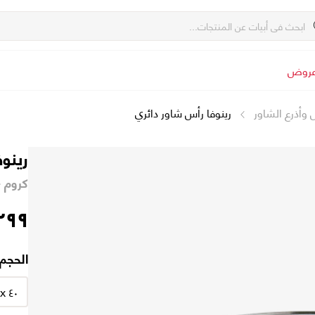
روض
وأذرع الشاور
رينوفا رأس شاور دائري
رينو
كروم - ٣٠ x ٤٠
٢٩٩
الحجم
٤٠ x ٤٠ سم