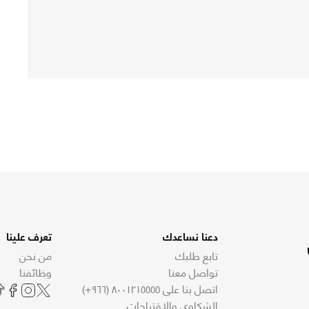
دعنا نساعدك
تعرف علينا
تابع طلبك
من نحن
تواصل معنا
وظائفنا
اتصل بنا على ٨٠٠١٢١٥٥٥٥ (٩٦٦+)
الشكاوى والاقتراحات