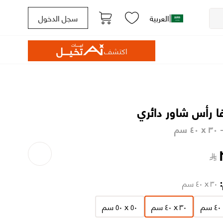
|
العربية
سجل الدخول
اكتشف
فا رأس شاور دائري
 سم
:
٣٠ x ٤٠ سم
٣٠ x ٤٠ سم
٥٠ x ٥٠ سم