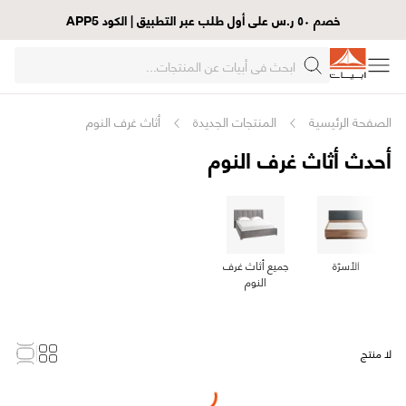
خصم ٥٠ ر.س على أول طلب عبر التطبيق | الكود APP5
الصفحة الرئيسية
المنتجات الجديدة
أثاث غرف النوم
أحدث أثاث غرف النوم
الأسرّة
جميع أثاث غرف
النوم
لا منتج
Loading...