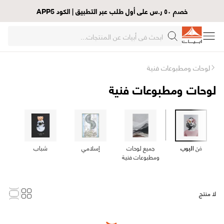
خصم ٥٠ ر.س على أول طلب عبر التطبيق | الكود APP5
لوحات ومطبوعات فنية
لوحات ومطبوعات فنية
فن البوب
جميع لوحات
إسلامي
شباب
عن
ومطبوعات فنية
لا منتج
Loading...