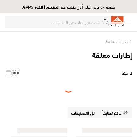
خصم ٥٠ ر.س على أول طلب عبر التطبيق | الكود APP5
إطارات معلقة
إطارات معلقة
لا منتج
Loading...
الأكثر تطابقاً
كل التصنيفات