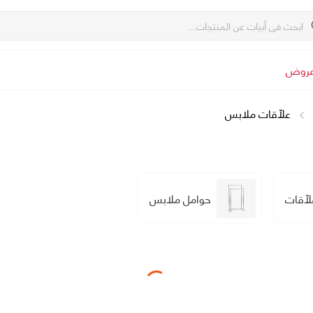
روض
علّاقات ملابس
ّاقات
حوامل ملابس
Loading...