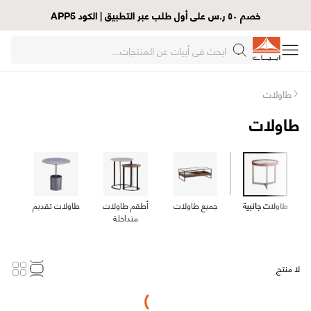
خصم ٥٠ ر.س على أول طلب عبر التطبيق | الكود APP5
طاولات
طاولات
طاولات جانبية
جميع طاولات
أطقم طاولات
طاولات تقديم
طاو
متداخلة
لا منتج
Loading...