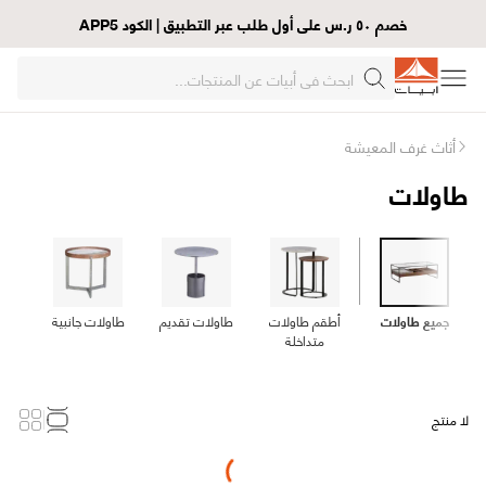
خصم ٥٠ ر.س على أول طلب عبر التطبيق | الكود APP5
أثاث غرف المعيشة
طاولات
جميع طاولات
أطقم طاولات
طاولات تقديم
طاولات جانبية
طاو
متداخلة
لا منتج
Loading...