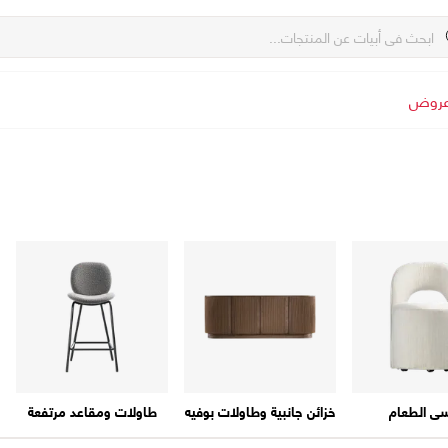
روض
سي الطعام
خزائن جانبية وطاولات بوفيه
طاولات ومقاعد مرتفعة