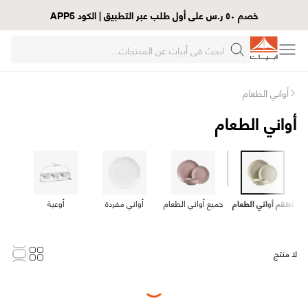
خصم ٥٠ ر.س على أول طلب عبر التطبيق | الكود APP5
أواني الطعام
أواني الطعام
أطقم أواني الطعام
جميع أواني الطعام
أواني مفردة
أوعية
لا منتج
Loading...