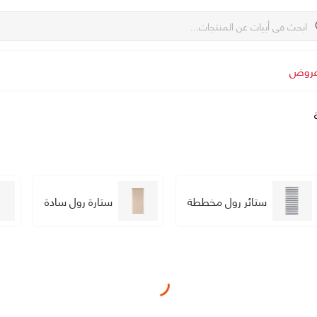
روض
ستائر رول مخططة
ستارة رول سادة
Loading...