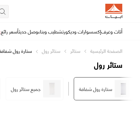
أثاث وغرف
إكسسوارات وديكور
تشطيب وبناء
وصل حديثاً
سعر رائع
ع
الصفحة الرئيسية
ستائر
ستائر رول
ستارة رول شفافة
ستائر رول
ستارة رول شفافة
جميع ستائر رول