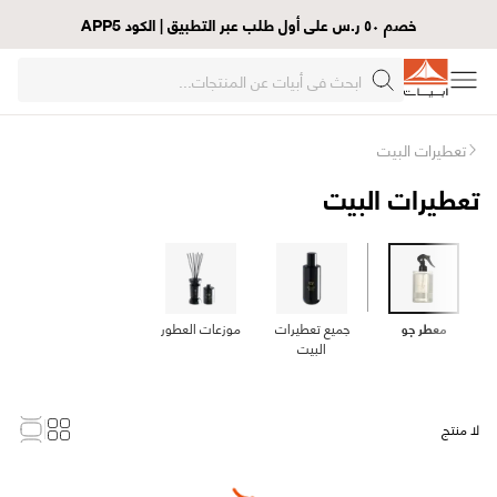
خصم ٥٠ ر.س على أول طلب عبر التطبيق | الكود APP5
تعطيرات البيت
تعطيرات البيت
معطر جو
جميع تعطيرات
موزعات العطور
البيت
لا منتج
Loading...