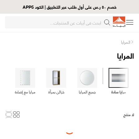
خصم ٥٠ ر.س على أول طلب عبر التطبيق | الكود APP5
المرايا
المرايا
مرايا سادة
جميع المرايا
خزائن بمرآة
مرايا مع إضاءة
لا منتج
Loading...