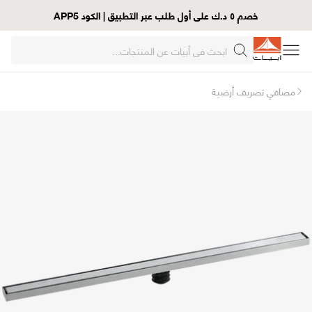
خصم ٥ د.ك على أول طلب عبر التطبيق | الكود APP5
مصافي تصريف أرضية