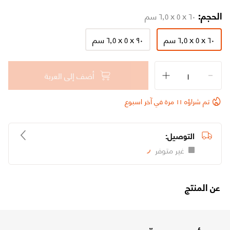
الحجم:
٦٠ x ٥ x ٦٫٥ سم
٦٠ x ٥ x ٦٫٥ سم
٩٠ x ٥ x ٦٫٥ سم
أضف إلى العربة
تم شراؤه ١١ مرة في آخر اسبوع
التوصيل:
غير متوفر
Loading...
عن المنتج