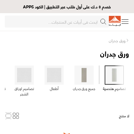
خصم ٥ د.ك على أول طلب عبر التطبيق | الكود APP5
ورق جدران
ورق جدران
تصاميم هندسية
جميع ورق جدران
أطفال
تصاميم اوراق
تصام
الشجر
لا منتج
Loading...