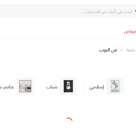
روض
فنية
فن البوب
إسلامي
شباب
عناصر ج
Loading...