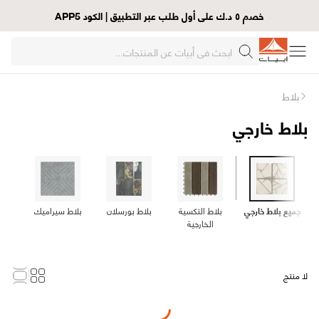
خصم ٥ د.ك على أول طلب عبر التطبيق | الكود APP5
بلاط
بلاط خارجي
جميع بلاط خارجي
بلاط التكسية
بلاط بورسلان
بلاط سيراميك
عش
الخارجية
لا منتج
Loading...