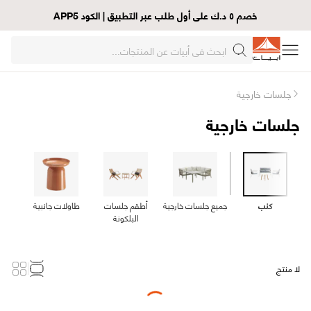
خصم ٥ د.ك على أول طلب عبر التطبيق | الكود APP5
جلسات خارجية
جلسات خارجية
كنب
جميع جلسات خارجية
أطقم جلسات
طاولات جانبية
البلكونة
لا منتج
Loading...