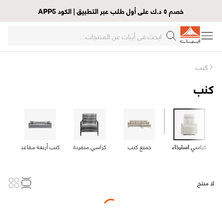
خصم ٥ د.ك على أول طلب عبر التطبيق | الكود APP5
كنب
كنب
كراسي استرخاء
جميع كنب
كراسي منفردة
كنب أربعة مقاعد
كنب
لا منتج
Loading...