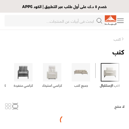
خصم ٥ د.ك على أول طلب عبر التطبيق | الكود APP5
كنب
كنب
كنب الإستقبال
جميع كنب
كراسي استرخاء
كراسي منفردة
كنب 
لا منتج
Loading...