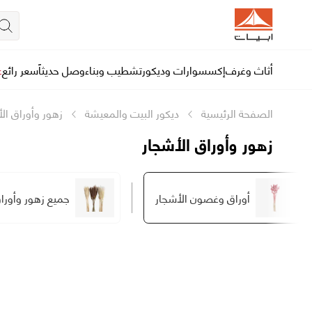
أثاث وغرف
إكسسوارات وديكور
تشطيب وبناء
وصل حديثاً
سعر رائع
ع
الصفحة الرئيسية
ديكور البيت والمعيشة
زهور وأوراق ال
زهور وأوراق الأشجار
أوراق وغصون الأشجار
جميع زهور وأورا