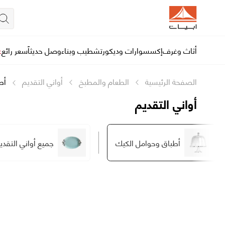
أثاث وغرف
إكسسوارات وديكور
تشطيب وبناء
وصل حديثاً
سعر رائع
ع
الصفحة الرئيسية
الطعام والمطبخ
أواني التقديم
أط
أواني التقديم
أطباق وحوامل الكيك
جميع أواني التقدي