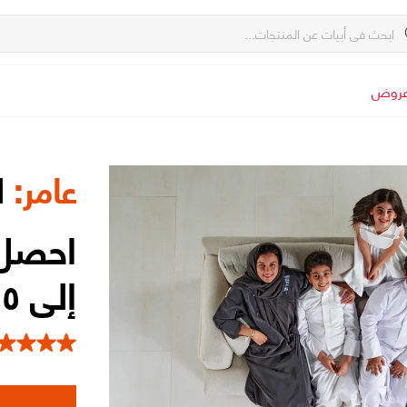
روض
عامر:
ا
احصل 
إلى ٥٪ في خطوتين