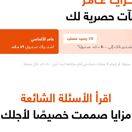
فآت حصرية لك
٥٪ رصيد مسترد
عامر الألماسي
ــتــريـــاتك إلى
٥٠٠
د.ك.
ســنــويًـا*
اشـتـــــراك ســنــوي
٤٩
د.ك.
اقرأ الأسئلة الشائعة
مزايا صممت خصيصًا لأجلك