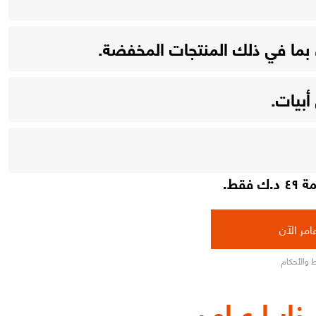
بما في ذلك المنتجات المخفضة.
أبيات.
فقط.
امر الآن
 والأحكام
ـزايــا عــامـر