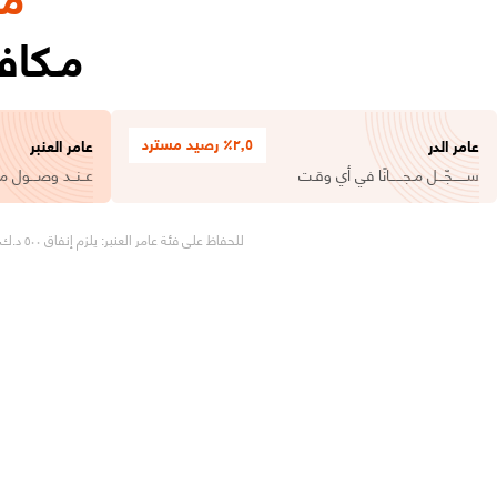
مـكا
٢٫٥٪ رصيد مسترد
عامر الدر
عامر العنبر
ســــــجّـــل مـجــــــانًا في أي وقـت
عــنــد وصـــول مش
للحفاظ على فئة عامر العنبر: يلزم إنفاق ٥٠٠ د.ك. سنويًا، أو إتمام 6 عمليات شراء في أيام مختلفة (بحد أدنى ٥٠٠ د.ك. لكل عملية)