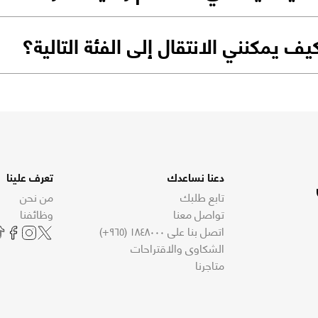
يف يمكنني الانتقال إلى الفئة التالية؟
دعنا نساعدك
تعرف علينا
تابع طلبك
من نحن
تواصل معنا
وظائفنا
اتصل بنا على ١٨٤٨٠٠٠ (٩٦٥+)
الشكاوى والاقتراحات
متاجرنا