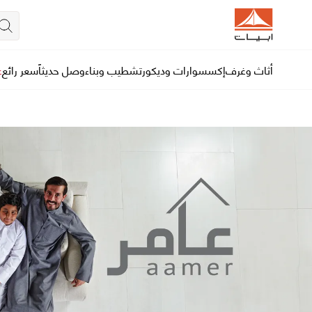
أثاث وغرف
إكسسوارات وديكور
تشطيب وبناء
وصل حديثاً
سعر رائع
ع